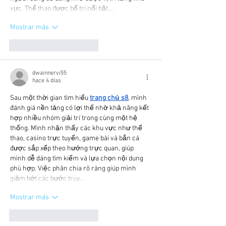
vực. Thể thao được bố trí nổi bật,…
Mostrar más
Me gusta
Reaccionar
dwainnervi55
hace 4 días
Sau một thời gian tìm hiểu 
trang chủ s8
, mình 
đánh giá nền tảng có lợi thế nhờ khả năng kết 
hợp nhiều nhóm giải trí trong cùng một hệ 
thống. Mình nhận thấy các khu vực như thể 
thao, casino trực tuyến, game bài và bắn cá 
được sắp xếp theo hướng trực quan, giúp 
mình dễ dàng tìm kiếm và lựa chọn nội dung 
phù hợp. Việc phân chia rõ ràng giúp mình 
giảm bớt các bước truy…
Mostrar más
Me gusta
Reaccionar