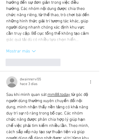
hướng đến sự đơn giản trong việc điều 
hướng. Các nhóm nội dung được chia theo 
chức năng riêng, từ thể thao, trò chơi bài đến 
những hình thức giải trí tương tác khác, giúp 
người dùng nhanh chóng xác định khu vực 
cần truy cập. Bố cục tổng thể không tạo cảm 
giác quá tải dù có nhiều lựa chọn hiển…
Mostrar más
Me gusta
Reaccionar
dwainnervi55
hace 3 días
Sau khi mình quan sát 
mm88.today
 từ góc độ 
người dùng thường xuyên chuyển đổi nội 
dung, mình nhận thấy nền tảng có khả năng 
duy trì sự rõ ràng trong bố cục. Các nhóm 
chức năng được phân chia hợp lý giúp hạn 
chế việc phải tìm kiếm nhiều lần. Theo mình, 
cách sắp xếp này tạo sự thuận tiện và giúp 
người dùng dễ dàng nhớ được vị trí từng khu 