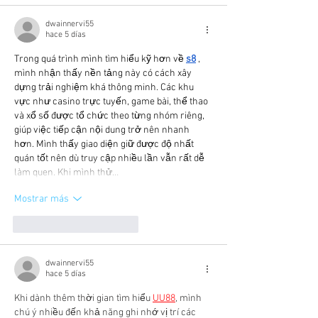
dwainnervi55
hace 5 días
Trong quá trình mình tìm hiểu kỹ hơn về 
s8
 , 
mình nhận thấy nền tảng này có cách xây 
dựng trải nghiệm khá thông minh. Các khu 
vực như casino trực tuyến, game bài, thể thao 
và xổ số được tổ chức theo từng nhóm riêng, 
giúp việc tiếp cận nội dung trở nên nhanh 
hơn. Mình thấy giao diện giữ được độ nhất 
quán tốt nên dù truy cập nhiều lần vẫn rất dễ 
làm quen. Khi mình thử…
Mostrar más
Me gusta
Reaccionar
dwainnervi55
hace 5 días
Khi dành thêm thời gian tìm hiểu 
UU88
, mình 
chú ý nhiều đến khả năng ghi nhớ vị trí các 