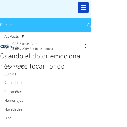
Entrada
All Posts
CAS Buenos Aires
All Posts
4 may 2019
3 min de lectura
Cuando el dolor emocional
Prevención
nos hace tocar fondo
Actividades
Cultura
Actualidad
Campañas
Homenajes
Novedades
Blog