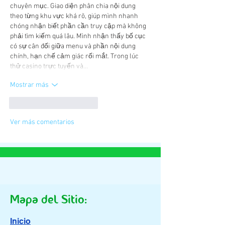
chuyên mục. Giao diện phân chia nội dung 
theo từng khu vực khá rõ, giúp mình nhanh 
chóng nhận biết phần cần truy cập mà không 
phải tìm kiếm quá lâu. Mình nhận thấy bố cục 
có sự cân đối giữa menu và phần nội dung 
chính, hạn chế cảm giác rối mắt. Trong lúc 
thử casino trực tuyến và…
Mostrar más
Me gusta
Reaccionar
Ver más comentarios
Mapa del Sitio:
Inicio