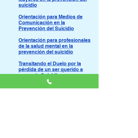
suicidio
Orientación para Medios de
Comunicación en la
Prevención del Suicidio
Orientación para profesionales
de la salud mental en la
prevención del suicidio
Transitando el Duelo por la
pérdida de un ser querido a
causa de Suicidio
Mitos o Creencias Erróneas
sobre el Suicidio
Usted puede Prevenir un
Suicidio
Usted puede Ayudar a alguien
a Salvar su Vida con un click