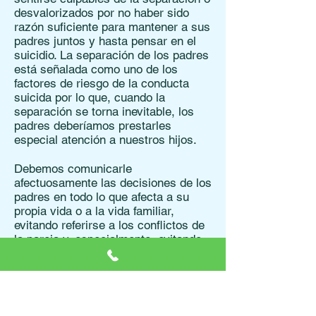
desvalorizados por no haber sido
razón suficiente para mantener a sus
padres juntos y hasta pensar en el
suicidio. La separación de los padres
está señalada como uno de los
factores de riesgo de la conducta
suicida por lo que, cuando la
separación se torna inevitable, los
padres deberíamos prestarles
especial atención a nuestros hijos.
Debemos comunicarle
afectuosamente las decisiones de los
padres en todo lo que afecta a su
propia vida o a la vida familiar,
evitando referirse a los conflictos de
la pareja y, especialmente, evitando
emitir juicios de valor negativos
sobre el otro cónyuge, pero dejando
bien en claro que ellos o sus
conductas no tienen relación alguna
con lo decidido y que esta decisión