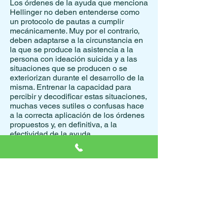
Los órdenes de la ayuda que menciona
Hellinger no deben entenderse como
un protocolo de pautas a cumplir
mecánicamente. Muy por el contrario,
deben adaptarse a la circunstancia en
la que se produce la asistencia a la
persona con ideación suicida y a las
situaciones que se producen o se
exteriorizan durante el desarrollo de la
misma. Entrenar la capacidad para
percibir y decodificar estas situaciones,
muchas veces sutiles o confusas hace
a la correcta aplicación de los órdenes
propuestos y, en definitiva, a la
efectividad de la ayuda.
Si Usted en lo personal piensa que
necesita este tipo se ayuda que
mencionamos aquí puede llamarnos a
nuestra
Línea de Asistencia al
Suicida
.
También puede consultar otros
recursos para la prevención
en esta