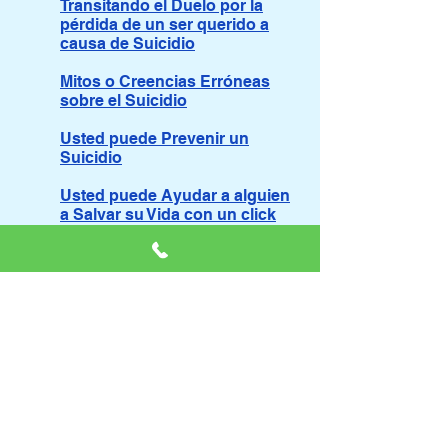
Transitando el Duelo por la
pérdida de un ser querido a
causa de Suicidio
Mitos o Creencias Erróneas
sobre el Suicidio
Usted puede Prevenir un
Suicidio
Usted puede Ayudar a alguien
a Salvar su Vida con un click
Habilidades de Comunicación
en la Prevención del Suicidio
Los Ordenes de la Ayuda en la
Prevención del Suicidio
Un Cambio Cultural para
Prevenir el Suicidio
Documentos Sobre Prevención
del Suicidio