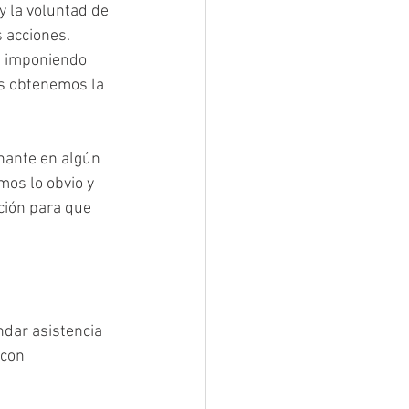
 la voluntad de 
 acciones. 
s imponiendo 
es obtenemos la 
nante en algún 
mos lo obvio y 
ción para que 
dar asistencia 
 con 