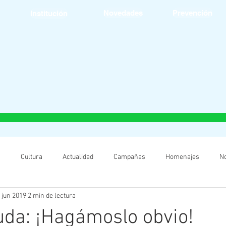
Novedades
Prevención
Institución
s
Cultura
Actualidad
Campañas
Homenajes
N
 jun 2019
2 min de lectura
da: ¡Hagámoslo obvio!