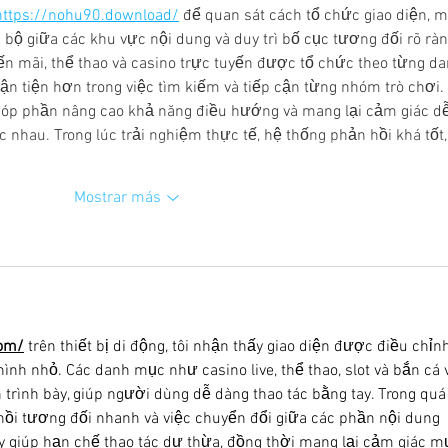
https://nohu90.download/
để quan sát cách tổ chức giao diện, m
bộ giữa các khu vực nội dung và duy trì bố cục tương đối rõ ràn
yến mãi, thể thao và casino trực tuyến được tổ chức theo từng da
n tiện hơn trong việc tìm kiếm và tiếp cận từng nhóm trò chơi. 
 góp phần nâng cao khả năng điều hướng và mang lại cảm giác dễ
c nhau. Trong lúc trải nghiệm thực tế, hệ thống phản hồi khá tốt,
Mostrar más
com/
 trên thiết bị di động, tôi nhận thấy giao diện được điều chỉn
ình nhỏ. Các danh mục như casino live, thể thao, slot và bắn cá 
 trình bày, giúp người dùng dễ dàng thao tác bằng tay. Trong quá
 hồi tương đối nhanh và việc chuyển đổi giữa các phần nội dung 
ày giúp hạn chế thao tác dư thừa, đồng thời mang lại cảm giác m