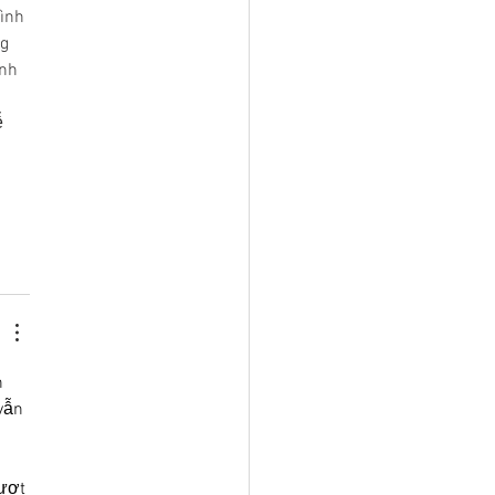
ình 
g 
nh 
 
 
h 
vẫn 
 
ượt 