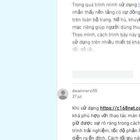
Trong quá trình mình sử dụng 
nhận thấy nền tảng có sự đồng 
trên toàn bộ trang. Nổ hũ, khu
mục riêng giúp người dùng thuậ
Theo mình, cách trình bày này
sử dụng trên nhiều thiết bị khá
tốc độ tải…
Me gusta
Reaccionar
dwainnervi55
27 jul
Khi sử dụng 
https://c168net.
khá phù hợp với thao tác màn h
giữ được sự rõ ràng trong cách
trình trải nghiệm, tốc độ phản
diễn ra ổn định. Cách tối ưu n