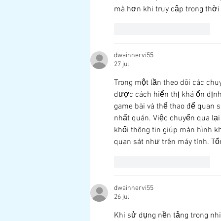
mà hơn khi truy cập trong thời 
Me gusta
Reaccionar
dwainnervi55
27 jul
Trong một lần theo dõi các chu
được cách hiển thị khá ổn định 
game bài và thể thao để quan s
nhất quán. Việc chuyển qua lạ
khối thông tin giúp màn hình k
quan sát như trên máy tính. Tổ
Me gusta
Reaccionar
dwainnervi55
26 jul
Khi sử dụng nền tảng trong nhi