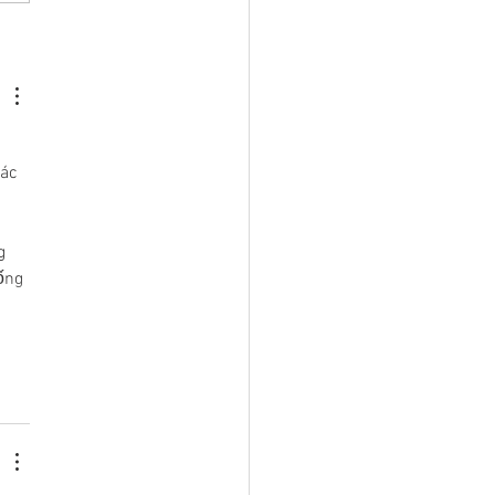
rmedades poco frecuentes
ación suicida
 
ác 
g 
ống 