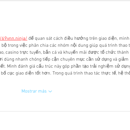
Comenzó una nueva edición de
Enfe
nuestro Curso de Introducción
e ide
a la Suicidología
//69vnn.ninja/
để quan sát cách điều hướng trên giao diện, mình
bộ trong việc phân chia các nhóm nội dung giúp quá trình thao t
ao, casino trực tuyến, bắn cá và khuyến mãi được tổ chức thành 
ời dùng nhanh chóng tiếp cận chuyên mục cần sử dụng và giảm 
iết. Mình đánh giá cấu trúc này góp phần tạo trải nghiệm sử dụn
 bố cục giao diện tốt hơn. Trong quá trình thao tác thực tế, hệ th
Mostrar más