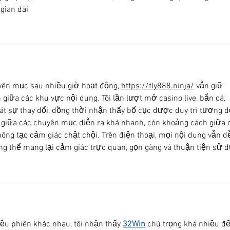
gian dài
yên mục sau nhiều giờ hoạt động, 
https://fly888.ninja/
 vẫn giữ 
giữa các khu vực nội dung. Tôi lần lượt mở casino live, bắn cá, 
át sự thay đổi, đồng thời nhận thấy bố cục được duy trì tương đ
i giữa các chuyên mục diễn ra khá nhanh, còn khoảng cách giữa 
hông tạo cảm giác chật chội. Trên điện thoại, mọi nội dung vẫn d
ng thể mang lại cảm giác trực quan, gọn gàng và thuận tiện sử 
ều phiên khác nhau, tôi nhận thấy 
32Win
 chú trọng khá nhiều đế