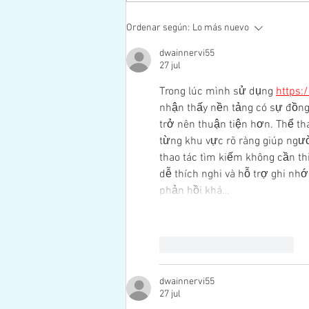
Segunda "Maratón por la Vida"
Ordenar según:
Lo más nuevo
Edición 2022
dwainnervi55
27 jul
Trong lúc mình sử dụng 
https:
nhận thấy nền tảng có sự đồng 
trở nên thuận tiện hơn. Thể th
từng khu vực rõ ràng giúp ngư
thao tác tìm kiếm không cần th
dễ thích nghi và hỗ trợ ghi nhớ
phản hồi khá…
Me gusta
Reaccionar
dwainnervi55
27 jul