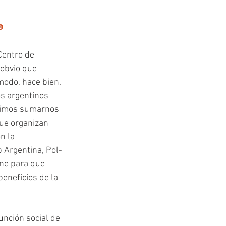
a
 obvio que 
modo, hace bien. 
s argentinos 
idimos sumarnos 
ue organizan 
n la 
 Argentina, Pol-
ne para que 
eneficios de la 
unción social de 