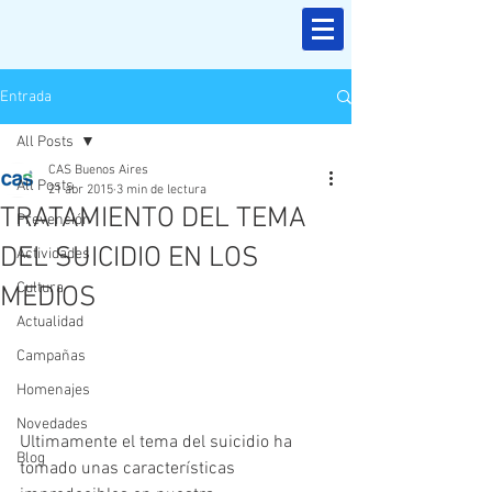
Entrada
All Posts
CAS Buenos Aires
All Posts
21 abr 2015
3 min de lectura
TRATAMIENTO DEL TEMA
Prevención
DEL SUICIDIO EN LOS
Actividades
Cultura
MEDIOS
Actualidad
Campañas
Homenajes
Novedades
Ultimamente el tema del suicidio ha 
Blog
tomado unas características 