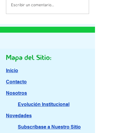
Esteban Bullrich: Cómo la
Japón crea el min
Escribir un comentario...
búsqueda de sentido
contra la soledad
puede mejorar nuestras
vidas
Mapa del Sitio:
Inicio
Contacto
Nosotros
Evolución Institucional
Novedades
Subscríbase a Nuestro Sitio