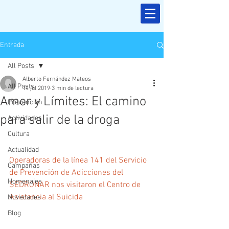
Entrada
All Posts
Alberto Fernández Mateos
All Posts
14 jul 2019
3 min de lectura
Amor y Límites: El camino
Prevención
para salir de la droga
Actividades
Cultura
Actualidad
Operadoras de la línea 141 del Servicio 
Campañas
de Prevención de Adicciones del 
Homenajes
SEDRONAR nos visitaron el Centro de 
Asistencia al Suicida
Novedades
Blog