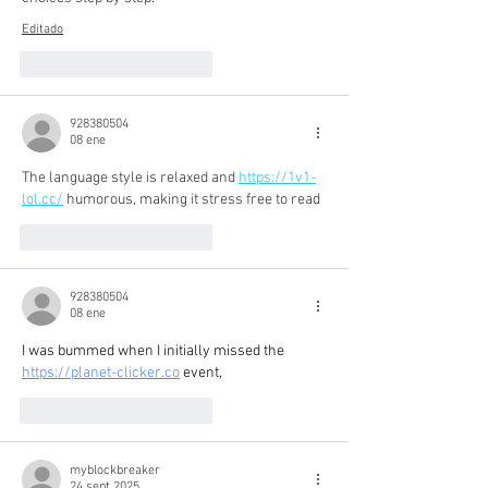
Editado
Me gusta
Reaccionar
928380504
08 ene
The language style is relaxed and 
https://1v1-
lol.cc/
 humorous, making it stress free to read
Me gusta
Reaccionar
928380504
08 ene
I was bummed when I initially missed the 
https://planet-clicker.co
 event,
Me gusta
Reaccionar
myblockbreaker
24 sept 2025