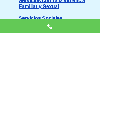
Servicios contra la Violencia
Familiar y Sexual
Servicios Sociales
Servicios Especiales por
Cuarentena
Grupos de Ayuda Mutua
Enlaces a otras Instituciones que
brindan Asistencia a Personas
Preguntas Frecuentes
Agradecimientos
Ayúdenos a Asistir
Recursos para la Prevención del
Suicidio
Si Usted piensa en el suicidio