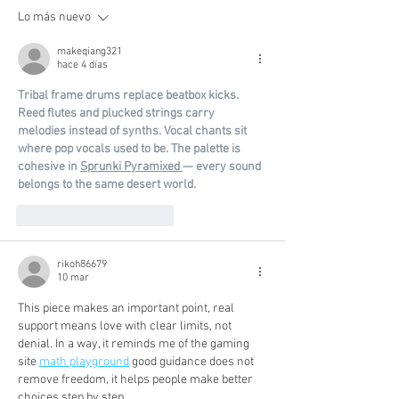
Introducción a la
Lo más nuevo
Suicidología
makeqiang321
hace 4 días
Tribal frame drums replace beatbox kicks. 
Reed flutes and plucked strings carry 
melodies instead of synths. Vocal chants sit 
where pop vocals used to be. The palette is 
cohesive in 
Sprunki Pyramixed 
— every sound 
belongs to the same desert world.
Me gusta
Reaccionar
rikoh86679
10 mar
This piece makes an important point, real 
support means love with clear limits, not 
denial. In a way, it reminds me of the gaming 
site 
math playground
 good guidance does not 
remove freedom, it helps people make better 
choices step by step.