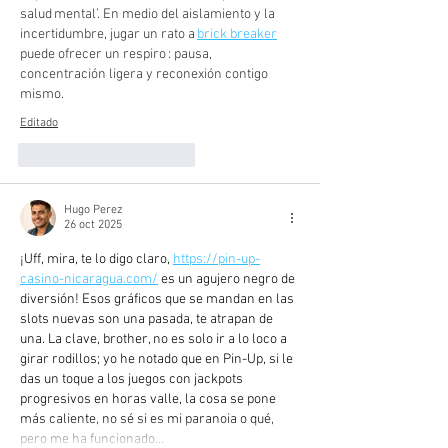
salud mental’. En medio del aislamiento y la 
incertidumbre, jugar un rato a 
brick breaker
puede ofrecer un respiro : pausa, 
concentración ligera y reconexión contigo 
mismo.
Editado
Me gusta
Reaccionar
Hugo Perez
26 oct 2025
¡Uff, mira, te lo digo claro, 
https://pin-up-
casino-nicaragua.com/
 es un agujero negro de 
diversión! Esos gráficos que se mandan en las 
slots nuevas son una pasada, te atrapan de 
una. La clave, brother, no es solo ir a lo loco a 
girar rodillos; yo he notado que en Pin-Up, si le 
das un toque a los juegos con jackpots 
progresivos en horas valle, la cosa se pone 
más caliente, no sé si es mi paranoia o qué, 
pero me ha funcionado…