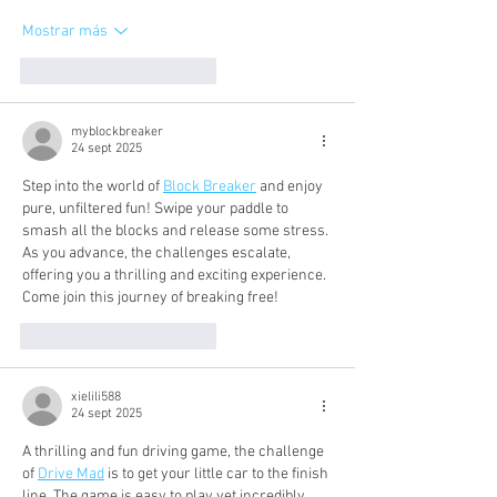
Mostrar más
Me gusta
Reaccionar
myblockbreaker
24 sept 2025
Step into the world of 
Block Breaker
 and enjoy 
pure, unfiltered fun! Swipe your paddle to 
smash all the blocks and release some stress. 
As you advance, the challenges escalate, 
offering you a thrilling and exciting experience. 
Come join this journey of breaking free!
Me gusta
Reaccionar
xielili588
24 sept 2025
A thrilling and fun driving game, the challenge 
of 
Drive Mad
 is to get your little car to the finish 
line. The game is easy to play yet incredibly 