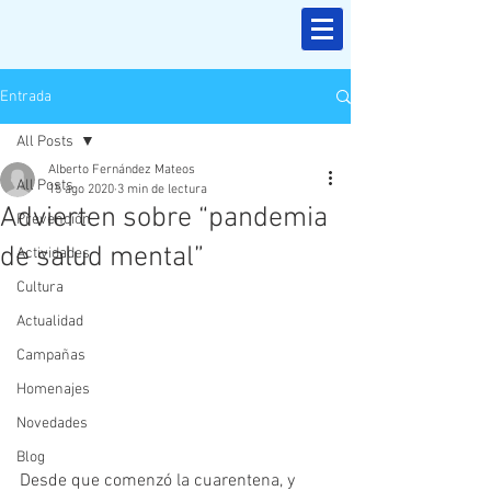
Entrada
All Posts
Alberto Fernández Mateos
All Posts
15 ago 2020
3 min de lectura
Advierten sobre “pandemia
Prevención
de salud mental”
Actividades
Cultura
Actualidad
Campañas
Homenajes
Novedades
Blog
Desde que comenzó la cuarentena, y 