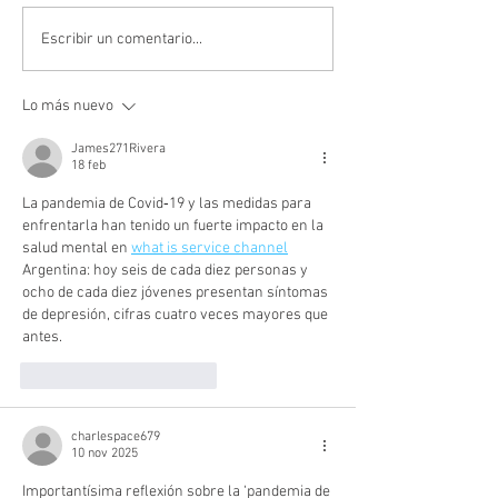
Esteban Bullrich: Cómo la
Japón crea el min
Escribir un comentario...
búsqueda de sentido
contra la soledad
puede mejorar nuestras
Lo más nuevo
vidas
James271Rivera
18 feb
La pandemia de Covid‑19 y las medidas para 
enfrentarla han tenido un fuerte impacto en la 
salud mental en 
what is service channel
Argentina: hoy seis de cada diez personas y 
ocho de cada diez jóvenes presentan síntomas 
de depresión, cifras cuatro veces mayores que 
antes. 
Me gusta
Reaccionar
charlespace679
10 nov 2025
Importantísima reflexión sobre la ‘pandemia de 