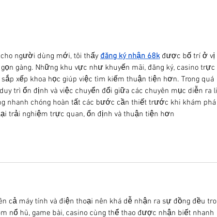
Recordamos a Graciela
Ayud
Alderete, voluntaria del Centro
trans
de Asistencia al Suicida
 cho người dùng mới, tôi thấy 
đăng ký nhận 68k
 được bố trí ở vị 
 gọn gàng. Những khu vực như khuyến mãi, đăng ký, casino trực 
 sắp xếp khoa học giúp việc tìm kiếm thuận tiện hơn. Trong quá 
duy trì ổn định và việc chuyển đổi giữa các chuyên mục diễn ra l
g nhanh chóng hoàn tất các bước cần thiết trước khi khám phá
ại trải nghiệm trực quan, ổn định và thuận tiện hơn  
rên cả máy tính và điện thoại nên khá dễ nhận ra sự đồng đều tro
hóm nổ hũ, game bài, casino cùng thể thao được nhận biết nhanh 