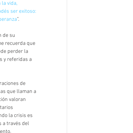
la vida, 
dés ser exitoso: 
speranza
”.
n de su 
me recuerda que 
de perder la 
 y referidas a 
raciones de 
nas que llaman a 
ción valoran 
tarios 
o la crisis es 
 a través del 
ento.