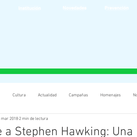
Novedades
Prevención
Institución
s
Cultura
Actualidad
Campañas
Homenajes
N
 mar 2018
2 min de lectura
 a Stephen Hawking: Una