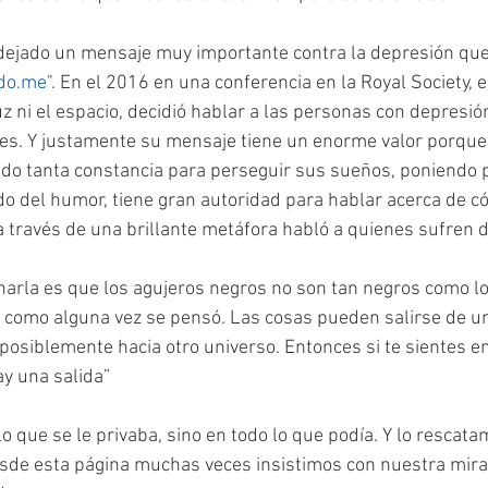
ejado un mensaje muy importante contra la depresión que f
do.me
". En el 2016 en una conferencia en la Royal Society, 
uz ni el espacio, decidió hablar a las personas con depresión
s. Y justamente su mensaje tiene un enorme valor porque
ido tanta constancia para perseguir sus sueños, poniendo 
ido del humor, tiene gran autoridad para hablar acerca de 
 a través de una brillante metáfora habló a quienes sufren 
harla es que los agujeros negros no son tan negros como lo
 como alguna vez se pensó. Las cosas pueden salirse de un
osiblemente hacia otro universo. Entonces si te sientes en
ay una salida”
o que se le privaba, sino en todo lo que podía. Y lo rescata
esde esta página muchas veces insistimos con nuestra mira