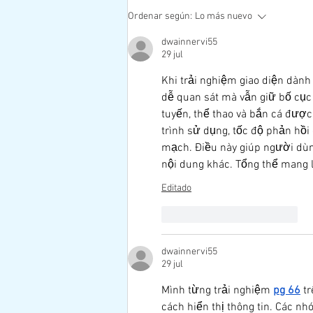
Evelina Cabrera: Del intento de
Ordenar según:
Lo más nuevo
suicidio a ser ovacionada en la
ONU
dwainnervi55
29 jul
Khi trải nghiệm giao diện dành
dễ quan sát mà vẫn giữ bố cục
tuyến, thể thao và bắn cá được
trình sử dụng, tốc độ phản hồi 
mạch. Điều này giúp người dùn
nội dung khác. Tổng thể mang l
Editado
Me gusta
Reaccionar
dwainnervi55
29 jul
Mình từng trải nghiệm 
pg 66
 t
cách hiển thị thông tin. Các n