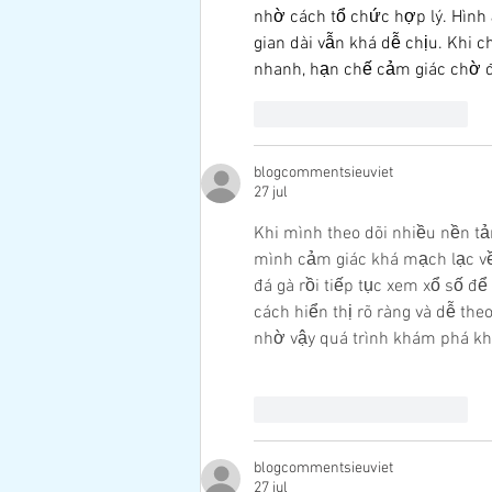
nhờ cách tổ chức hợp lý. Hình ả
gian dài vẫn khá dễ chịu. Khi 
nhanh, hạn chế cảm giác chờ 
Me gusta
Reaccionar
blogcommentsieuviet
27 jul
Khi mình theo dõi nhiều nền tản
mình cảm giác khá mạch lạc về
đá gà rồi tiếp tục xem xổ số đ
cách hiển thị rõ ràng và dễ the
nhờ vậy quá trình khám phá kh
Me gusta
Reaccionar
blogcommentsieuviet
27 jul