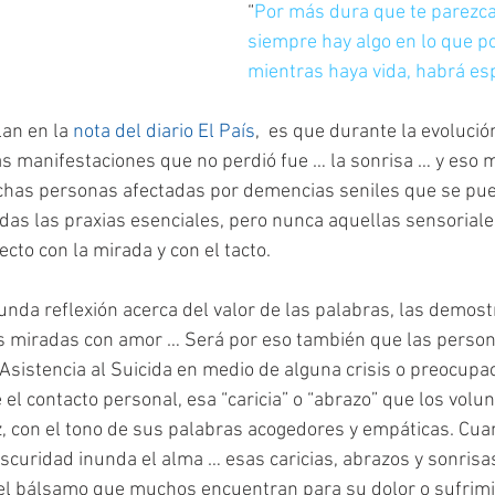
“
Por más dura que te parezca 
siempre hay algo en lo que po
mientras haya vida, habrá e
an en la 
nota del diario El País
,  es que durante la evolució
s manifestaciones que no perdió fue … la sonrisa … y eso 
as personas afectadas por demencias seniles que se pue
das las praxias esenciales, pero nunca aquellas sensoriales
cto con la mirada y con el tacto.
funda reflexión acerca del valor de las palabras, las demost
 las miradas con amor … Será por eso también que las perso
 Asistencia al Suicida en medio de alguna crisis o preocupa
el contacto personal, esa “caricia” o “abrazo” que los volun
, con el tono de sus palabras acogedores y empáticas. Cuand
scuridad inunda el alma … esas caricias, abrazos y sonrisas
 el bálsamo que muchos encuentran para su dolor o sufrimi