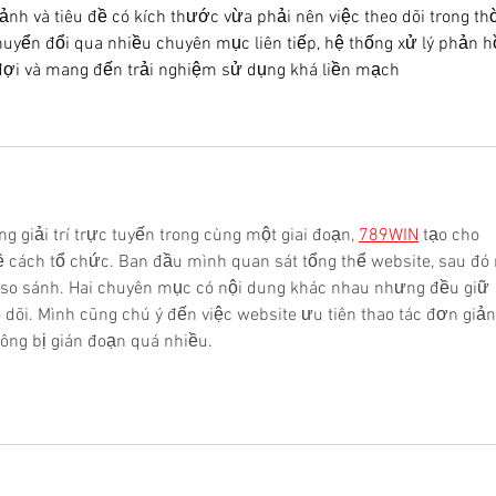
nh và tiêu đề có kích thước vừa phải nên việc theo dõi trong thờ
chuyển đổi qua nhiều chuyên mục liên tiếp, hệ thống xử lý phản hồ
đợi và mang đến trải nghiệm sử dụng khá liền mạch
g giải trí trực tuyến trong cùng một giai đoạn, 
789WIN
 tạo cho 
 cách tổ chức. Ban đầu mình quan sát tổng thể website, sau đó
ể so sánh. Hai chuyên mục có nội dung khác nhau nhưng đều giữ 
o dõi. Mình cũng chú ý đến việc website ưu tiên thao tác đơn giản
ông bị gián đoạn quá nhiều.