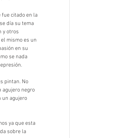
ue citado en la 
ese día su tema 
 y otros 
 el mismo es un 
pasión en su 
cómo se nada 
depresión.
s pintan. No 
 agujero negro 
 un agujero 
mos ya que esta 
da sobre la 