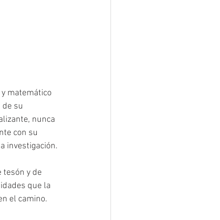
o y matemático 
 de su 
lizante, nunca 
nte con su 
a investigación.
 tesón y de 
sidades que la 
n el camino. 