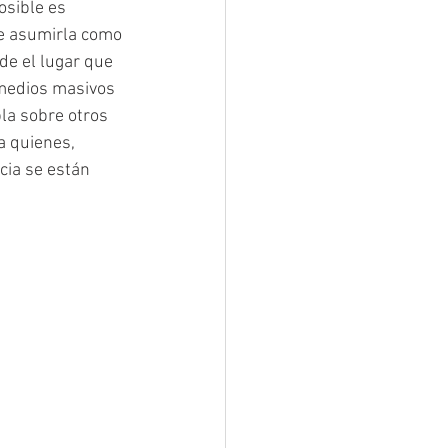
osible es 
be asumirla como 
e el lugar que 
 medios masivos 
la sobre otros 
 quienes, 
cia se están 