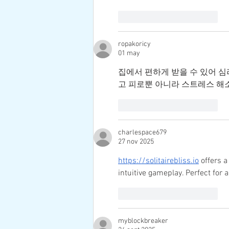
Me gusta
Reaccionar
ropakoricy
01 may
집에서 편하게 받을 수 있어 
고 피로뿐 아니라 스트레스 해
Me gusta
Reaccionar
charlespace679
27 nov 2025
https://solitairebliss.io
 offers 
intuitive gameplay. Perfect for all
Me gusta
Reaccionar
myblockbreaker