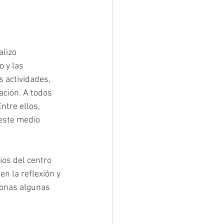
 y las 
 actividades, 
ción. A todos 
tre ellos, 
este medio 
os del centro 
n la reflexión y 
sonas algunas 